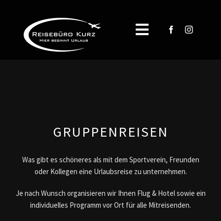
Zum
Inhalt
springen
Toggle
Navigation
START
REISEN
ÜBER UNS
GRUPPENREISEN
Reiseblog
Was gibt es schöneres als mit dem Sportverein, Freunden
oder Kollegen eine Urlaubsreise zu unternehmen.
SERVICE
Je nach Wunsch organisieren wir Ihnen Flug & Hotel sowie ein
individuelles Programm vor Ort für alle Mitreisenden.
KONTAKT