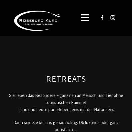
Zum
Inhalt
springen
Toggle
Navigation
START
REISEN
ÜBER UNS
RETREATS
Reiseblog
Sie lieben das Besondere – ganz nah an Mensch und Tier ohne
touristischen Rummel.
SERVICE
Land und Leute pur erleben, eins mit der Natur sein.
Dann sind Sie bei uns genau richtig. Ob luxuriös oder ganz
KONTAKT
puristisch…